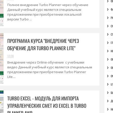
О
Полное внедрение Turbo Planner через обучение
Данный учебный курс является специальным
Ф
предложением при приобретении локальной
Р
версии Turbo ...
С
С
ПРОГРАММА КУРСА "ВНЕДРЕНИЕ ЧЕРЕЗ
Г
ОБУЧЕНИЕ ДЛЯ TURBO PLANNER LITE"
Н
12:28
О
Внедрение через Online-обучение с учебными
видео Данный учебный курс является специальным
О
предложением при приобретении Turbo Planner
O
Lite....
LI
Б
TURBO EXCEL - МОДУЛЬ ДЛЯ ИМПОРТА
Д
УПРАВЛЕНЧЕСКИХ СМЕТ ИЗ EXCEL В TURBO
Н
PLANNER AWP