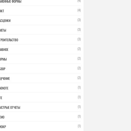
(4)
БМЕННЫЕ ФОРМЫ
(4)
АКТ
(3)
АСЦЕНКИ
(3)
МЕТЫ
(3)
ТРОИТЕЛЬСТВО
(2)
ЛАВНОЕ
(2)
ОРМЫ
(2)
БЗОР
(2)
БУЧЕНИЕ
(1)
NENOTE
(1)
TE
(1)
ЫСТРЫЕ ОТЧЕТЫ
(1)
ЕМО
(1)
ИОКР