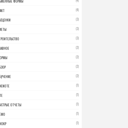
(4)
БМЕННЫЕ ФОРМЫ
(4)
АКТ
(3)
АСЦЕНКИ
(3)
МЕТЫ
(3)
ТРОИТЕЛЬСТВО
(2)
ЛАВНОЕ
(2)
ОРМЫ
(2)
БЗОР
(2)
БУЧЕНИЕ
(1)
NENOTE
(1)
TE
(1)
ЫСТРЫЕ ОТЧЕТЫ
(1)
ЕМО
(1)
ИОКР