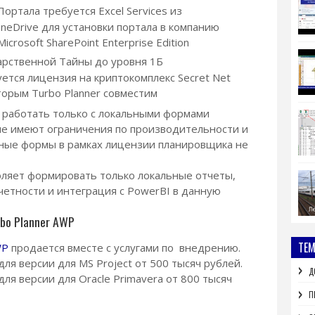
ртала требуется Excel Services из
OneDrive для установки портала в компанию
crosoft SharePoint Enterprise Edition
арственной Тайны до уровня 1Б
ется лицензия на криптокомплекс Secret Net
орым Turbo Planner совместим
 работать только с локальными формами
ые имеют ограничения по производительности и
ные формы в рамках лицензии планировщика не
оляет формировать только локальные отчеты,
етности и интеграция с PowerBI в данную
bo Planner AWP
ТЕ
WP
продается вместе с услугами по внедрению.
ля версии для MS Project от 500 тысяч рублей.
Д
ля версии для Oracle Primavera от 800 тысяч
П