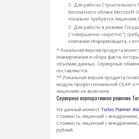
Для работы Строительного По
бесплатного облака Microsoft 
локально требуется лицензия Mi
Для работы в режиме Госуд
("совершенно секретно") требу
компании Информзащита, с кот
* Локальная версия продукта может
планирования и сбора факта, котор
объемам данных. Серверные обмен
поставляются.
** Локальная версия продукта позв
модуль профессиональной OLAP-отч
лицензию не включена
Cерверное корпоративное решение Tur
На данный момент
Turbo Planner A
Стоимость лицензий с внедрением д
Стоимость лицензий с внедрением д
рублей.