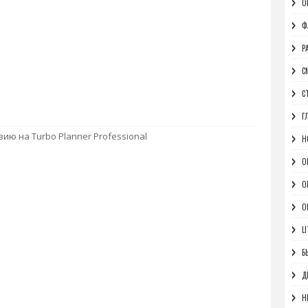
О
Ф
Р
С
С
Г
ию на Turbo Planner Professional
Н
О
О
O
LI
Б
Д
Н