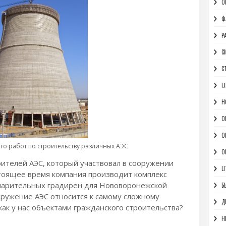
О
Ф
Р
С
С
Г
Н
О
О
го работ по строительству различных АЭС
O
ителей АЭС, который участвовал в сооружении
LI
стоящее время компания производит комплекс
парительных градирен для Нововоронежской
Б
оружение АЭС относится к самому сложному
Д
ак у нас объектами гражданского строительства?
Н