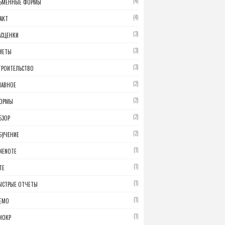
(4)
БМЕННЫЕ ФОРМЫ
(4)
АКТ
(3)
АСЦЕНКИ
(3)
МЕТЫ
(3)
ТРОИТЕЛЬСТВО
(2)
ЛАВНОЕ
(2)
ОРМЫ
(2)
БЗОР
(2)
БУЧЕНИЕ
(1)
NENOTE
(1)
TE
(1)
ЫСТРЫЕ ОТЧЕТЫ
(1)
ЕМО
(1)
ИОКР