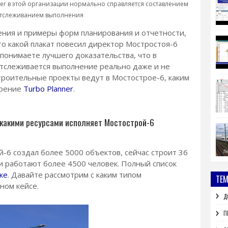
ner в этой организации нормально справляется составлением
отслеживанием выполнения
ения и примеры форм планирования и отчетности,
то какой плакат повесил директор Мостростоя-6
 понимаете лучшего доказательства, что в
отслеживается выполнение реально даже и не
троительные проекты ведут в Мостострое-6, каким
дрение
Turbo Planner
.
 какими ресурсами исполняет Мостострой-6
-6 создал более 5000 объектов, сейчас строит 36
и работают более 4500 человек. Полный список
ке
. Давайте рассмотрим с каким типом
ТЕ
ном кейсе.
Д
П